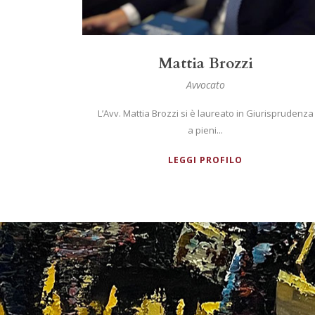
Luca D’Alba
Avvocato
urisprudenza
L’Avv. Luca D’Alba si è laureato nel 2005 presso
l’Università...
LEGGI PROFILO