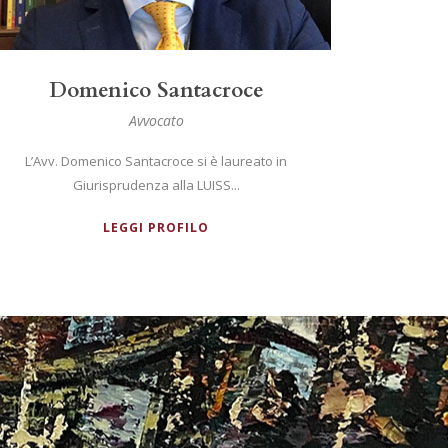
Giampietro Maria Teodori
Dottore Commercialista
Il Dott. Giampietro Maria Teodori, ha conseguito la
laurea in...
LEGGI PROFILO