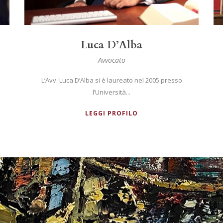
Domenico Santacroce
Avvocato
L’Avv. Domenico Santacroce si è laureato in
Giurisprudenza alla LUISS...
LEGGI PROFILO