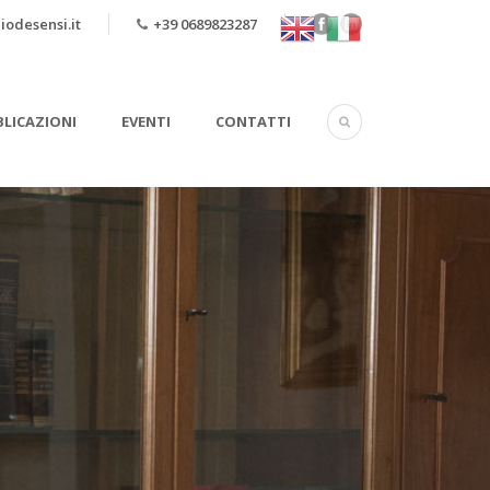
iodesensi.it
+39 0689823287
LICAZIONI
EVENTI
CONTATTI