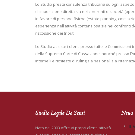
Lo Studio presta consulenza tributaria su ogni aspetto 
di imposizione diretta sia nei confronti di società (oper
in favore di persone fisiche (estate planning, costituzio
esperienza nell’attività contenziosa sia nei confronti deg
riscossione dei tributi.
Lo Studio assiste i clienti presso tutte le Commissioni t
della Suprema Corte di Cassazione, nonché presso l’Am
interpelli e richieste di ruling sia nazionali sia internazi
Studio Legale De Sensi
News
IL 
Nato nel 2003 offre ai propri clienti attività
di consulenza e di assistenza giudiziale