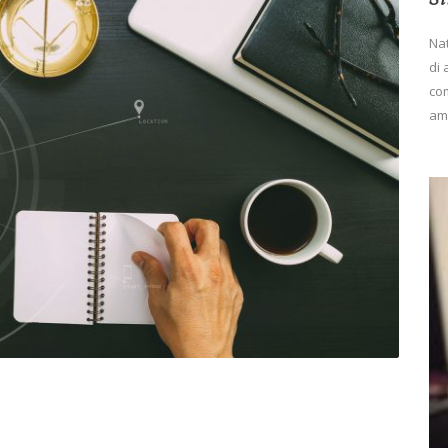
Nat
di 
com
amm