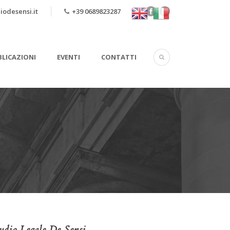
iodesensi.it
+39 0689823287
LICAZIONI
EVENTI
CONTATTI
udio Legale De Sensi