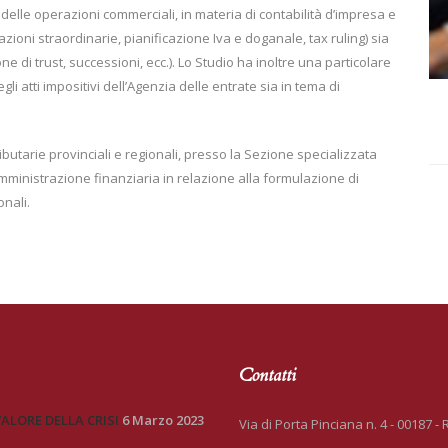
delle operazioni commerciali, in materia di contabilità d’impresa e
azioni straordinarie, pianificazione Iva e doganale, tax ruling) sia
ne di trust, successioni, ecc.). Lo Studio ha inoltre una particolare
li atti impositivi dell’Agenzia delle entrate sia in tema di
ributarie provinciali e regionali, presso la Sezione specializzata
ministrazione finanziaria in relazione alla formulazione di
onali.
Contatti
VALORE DELLA CRISI
6 Marzo 2023
Via di Porta Pinciana n. 4 - 00187 -